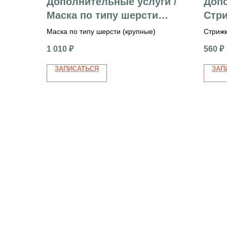
Дополнительные услуги /
Допо
Маска по типу шерсти
Стри
(крупные)
Маска по типу шерсти (крупные)
Стрижк
1 010
₽
560
₽
ЗАПИСАТЬСЯ
ЗАП