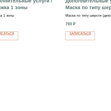
лнительные услуги /
Дополнительные у
жка 1 зоны
Маска по типу ше
(декоративные)
а 1 зоны
Маска по типу шерсти (дек
760
₽
ИСАТЬСЯ
ЗАПИСАТЬСЯ