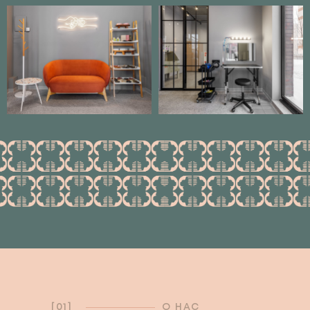
[01]
О НАС