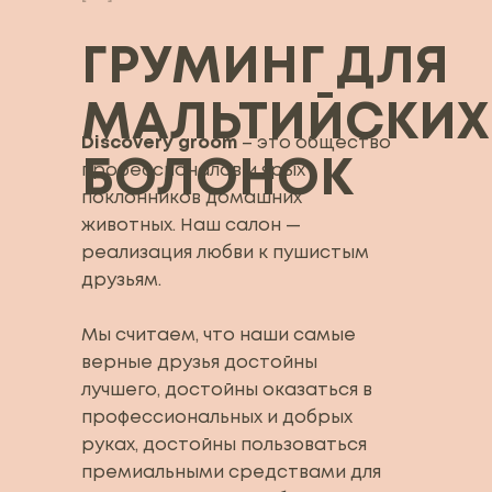
ГРУМИНГ ДЛЯ
МАЛЬТИЙСКИХ
Discovery groom
– это общество
БОЛОНОК
профессионалов и ярых
поклонников домашних
животных. Наш салон —
реализация любви к пушистым
друзьям.
Мы считаем, что наши самые
верные друзья достойны
лучшего, достойны оказаться в
профессиональных и добрых
руках, достойны пользоваться
премиальными средствами для