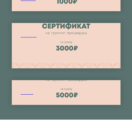
#f4d7
4434