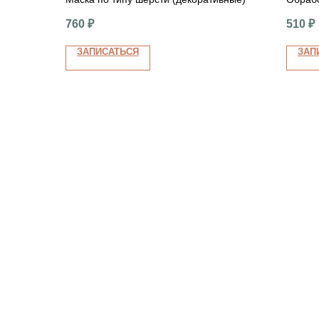
(сре
(средн
760
₽
510
₽
ЗАПИСАТЬСЯ
ЗАП