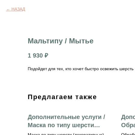
НАЗАД
Мальтипу / Мытье
1 930
₽
Подойдет для тех, кто хочет быстро освежить шерс
Предлагаем также
Дополнительные услуги /
Допо
Маска по типу шерсти
Обр
(декоративные)
анти
Маска по типу шерсти (декоративные)
Обрабо