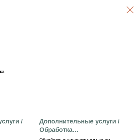
ка.
слуги /
Дополнительные услуги /
Обработка
антипаразитным ср-ом
Обработка антипаразитным ср-ом