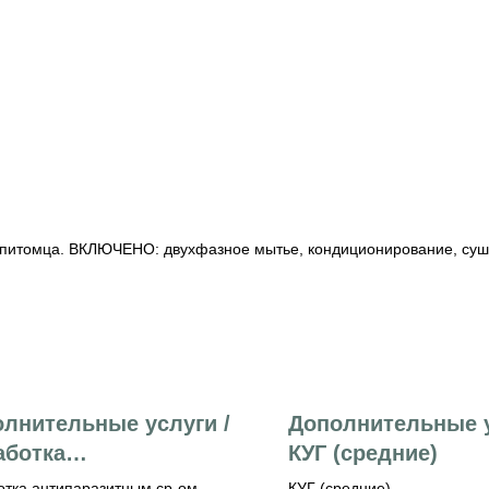
ть питомца. ВКЛЮЧЕНО: двухфазное мытье, кондиционирование, суш
лнительные услуги /
Дополнительные у
аботка
КУГ (средние)
паразитным ср-ом
тка антипаразитным ср-ом
КУГ (средние)