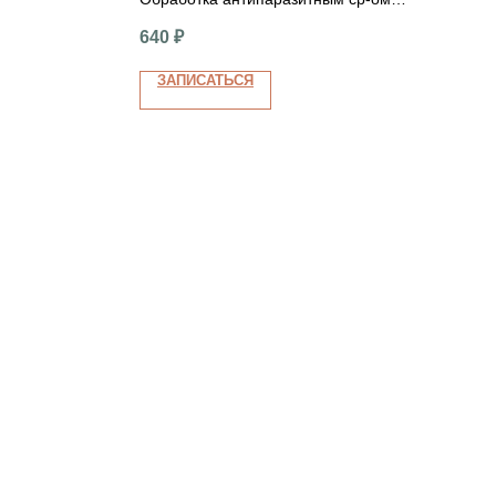
(крупные)
(крупные)
640
₽
ЗАПИСАТЬСЯ