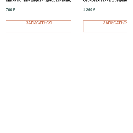
Маска по типу шерсти (декоративные)
Озоновая ванна (средние)
760
₽
1 260
₽
ЗАПИСАТЬСЯ
ЗАПИСАТЬСЯ