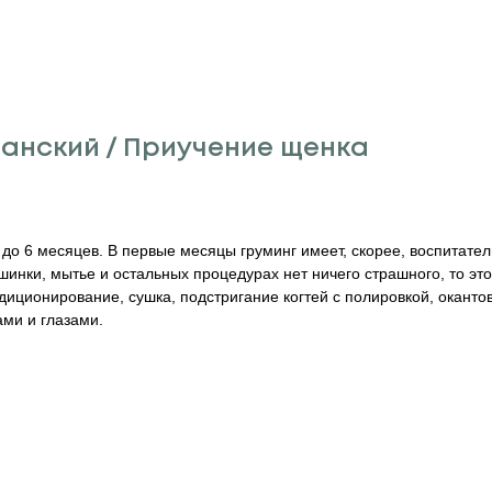
анский / Приучение щенка
до 6 месяцев. В первые месяцы груминг имеет, скорее, воспитател
ашинки, мытье и остальных процедурах нет ничего страшного, то э
диционирование, сушка, подстригание когтей с полировкой, окант
ами и глазами.