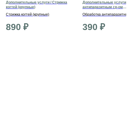
Дополнительные услуги / Стрижка
Дополнительные услуги / О
когтей (крупные)
антипаразитным ср-ом
(декоративные)
Стрижка когтей (крупные)
Обработка антипаразитным 
(декоративные)
890
₽
390
₽