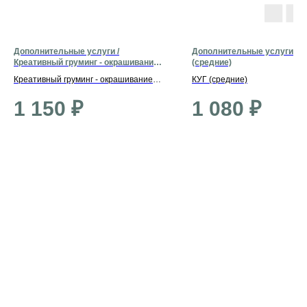
Дополнительные услуги /
Дополнительные услуги / К
Креативный груминг - окрашивание
(средние)
ушей
Креативный груминг - окрашивание
КУГ (средние)
ушей
1 150
₽
1 080
₽