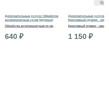
Дополнительные услуги / Обработка
Дополнительные услуги /
антипаразитным ср-ом (крупные)
Креативный груминг - окра
ушей
Обработка антипаразитным ср-ом
Креативный груминг - окраш
(крупные)
ушей
640
₽
1 150
₽