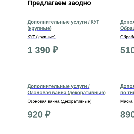
Предлагаем заодно
Дополнительные услуги / КУГ
Допол
(крупные)
Обраб
ом (с
КУГ (крупные)
Обрабо
(средн
1 390
₽
51
Дополнительные услуги /
Допол
Озоновая ванна (декоративные)
по ти
Озоновая ванна (декоративные)
Маска 
920
₽
89