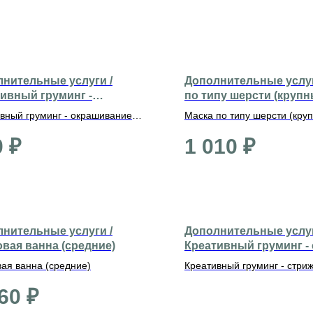
нительные услуги /
Дополнительные услуг
ивный груминг -
по типу шерсти (крупн
шивание хвоста
вный груминг - окрашивание
Маска по типу шерсти (кру
0
₽
1 010
₽
нительные услуги /
Дополнительные услуг
вая ванна (средние)
Креативный груминг -
1500-2500 р.
ая ванна (средние)
Креативный груминг - стриж
2500 р.
60
₽