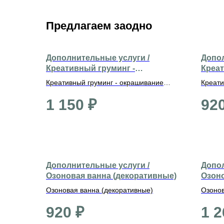
Предлагаем заодно
Дополнительные услуги /
Допол
Креативный груминг -
Креат
окрашивание ушей
окра
Креативный груминг - окрашивание
Креати
ушей
хвоста
1 150
₽
92
Дополнительные услуги /
Допол
Озоновая ванна (декоративные)
Озоно
Озоновая ванна (декоративные)
Озонов
920
₽
1 2