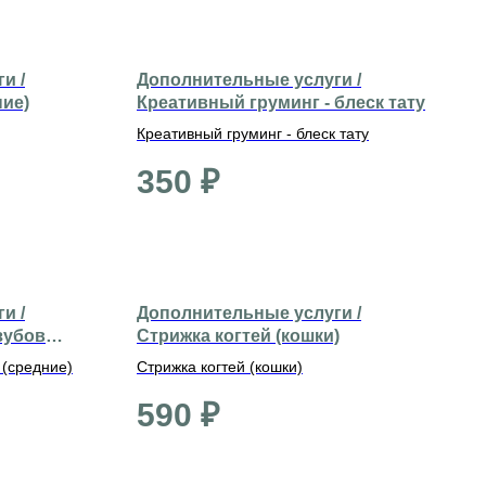
и /
Дополнительные услуги /
ние)
Креативный груминг - блеск тату
Креативный груминг - блеск тату
350
₽
и /
Дополнительные услуги /
зубов
Стрижка когтей (кошки)
 (средние)
Стрижка когтей (кошки)
590
₽