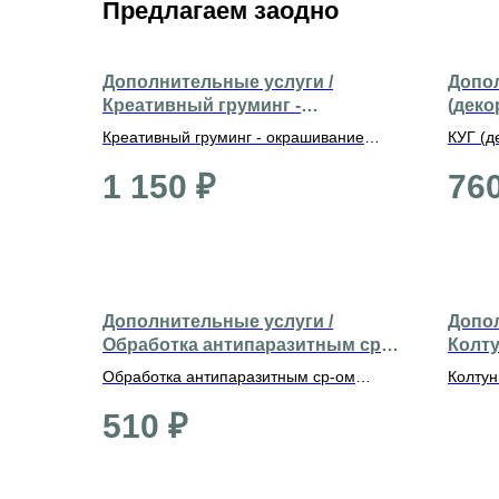
Предлагаем заодно
Дополнительные услуги /
Допол
Креативный груминг -
(деко
окрашивание ушей
Креативный груминг - окрашивание
КУГ (д
ушей
1 150
₽
76
Дополнительные услуги /
Допол
Обработка антипаразитным ср-
Колт
ом (средние)
Обработка антипаразитным ср-ом
Колту
(средние)
510
₽