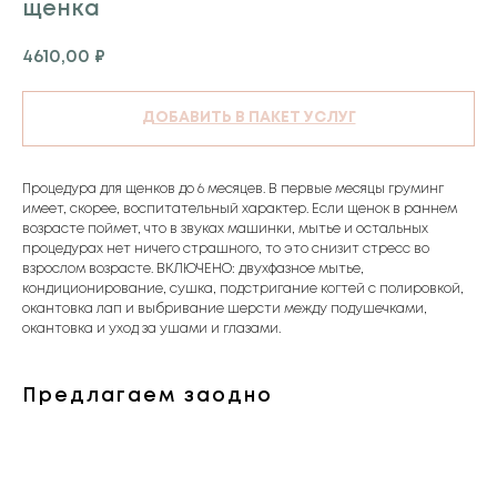
щенка
4610,00
₽
ДОБАВИТЬ В ПАКЕТ УСЛУГ
Процедура для щенков до 6 месяцев. В первые месяцы груминг
имеет, скорее, воспитательный характер. Если щенок в раннем
возрасте поймет, что в звуках машинки, мытье и остальных
процедурах нет ничего страшного, то это снизит стресс во
взрослом возрасте. ВКЛЮЧЕНО: двухфазное мытье,
кондиционирование, сушка, подстригание когтей с полировкой,
окантовка лап и выбривание шерсти между подушечками,
окантовка и уход за ушами и глазами.
Предлагаем заодно