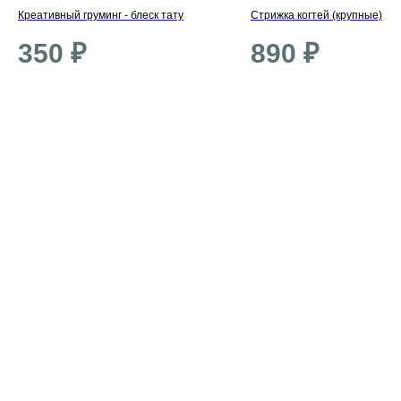
Креативный груминг - блеск тату
Стрижка когтей (крупные)
350
₽
890
₽