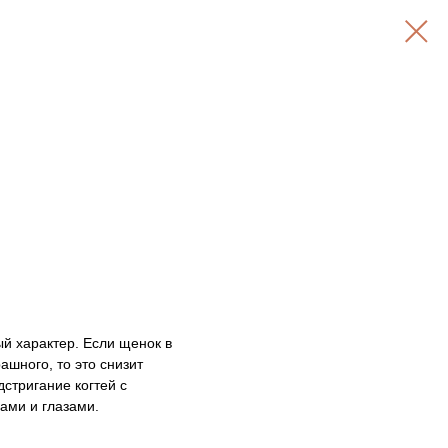
й характер. Если щенок в
ашного, то это снизит
стригание когтей с
ами и глазами.