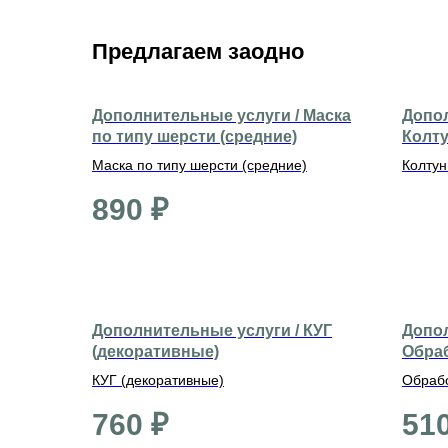
Предлагаем заодно
Дополнительные услуги / Маска
Допол
по типу шерсти (средние)
Колт
Маска по типу шерсти (средние)
Колту
890
₽
Дополнительные услуги / КУГ
Допол
(декоративные)
Обраб
ом (с
КУГ (декоративные)
Обрабо
(средн
760
₽
51