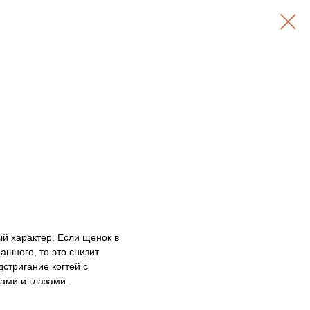
й характер. Если щенок в
ашного, то это снизит
стригание когтей с
ами и глазами.