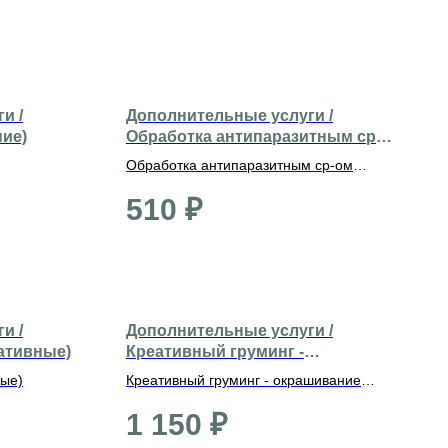
и /
Дополнительные услуги /
ние)
Обработка антипаразитным ср-
ом (средние)
Обработка антипаразитным ср-ом
(средние)
510
₽
и /
Дополнительные услуги /
ративные)
Креативный груминг -
окрашивание ушей
ные)
Креативный груминг - окрашивание
ушей
1 150
₽