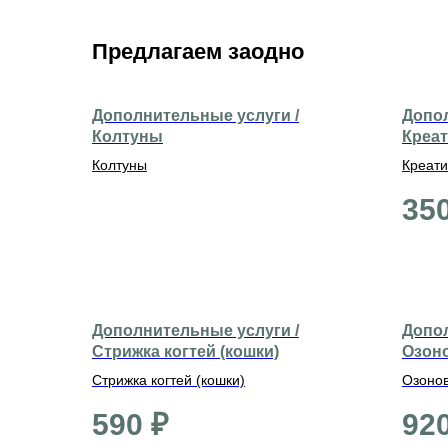
Предлагаем заодно
Дополнительные услуги /
Допол
Колтуны
Креат
Колтуны
Креати
35
Дополнительные услуги /
Допол
Стрижка когтей (кошки)
Озоно
Стрижка когтей (кошки)
Озонов
590
₽
92