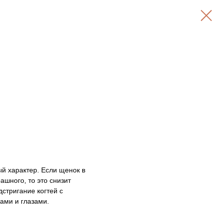
й характер. Если щенок в
ашного, то это снизит
стригание когтей с
ами и глазами.