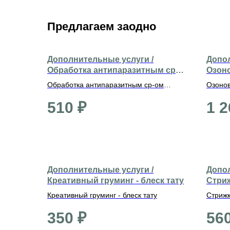
Предлагаем заодно
Дополнительные услуги /
Допол
Обработка антипаразитным ср-
Озоно
ом (средние)
Обработка антипаразитным ср-ом
Озонов
(средние)
510
₽
1 2
Дополнительные услуги /
Допол
Креативный груминг - блеск тату
Стриж
Креативный груминг - блеск тату
Стрижк
350
₽
56