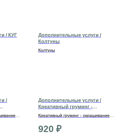
и / КУГ
Дополнительные услуги /
Колтуны
Колтуны
и /
Дополнительные услуги /
Креативный груминг -
окрашивание хвоста
шивание
Креативный груминг - окрашивание
хвоста
920
₽