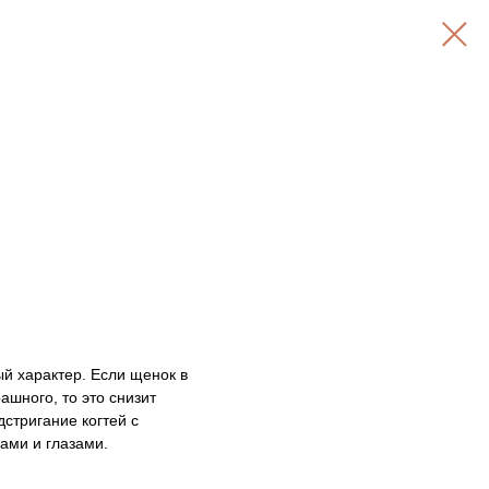
й характер. Если щенок в
ашного, то это снизит
стригание когтей с
ами и глазами.