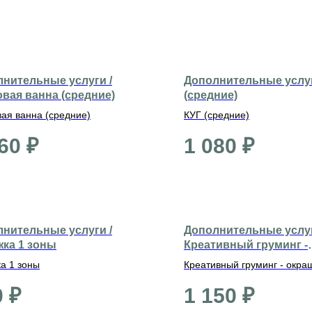
нительные услуги /
Дополнительные услуг
вая ванна (средние)
(средние)
ая ванна (средние)
КУГ (средние)
60
₽
1 080
₽
нительные услуги /
Дополнительные услуг
ка 1 зоны
Креативный груминг -
окрашивание ушей
а 1 зоны
Креативный груминг - окра
ушей
0
₽
1 150
₽