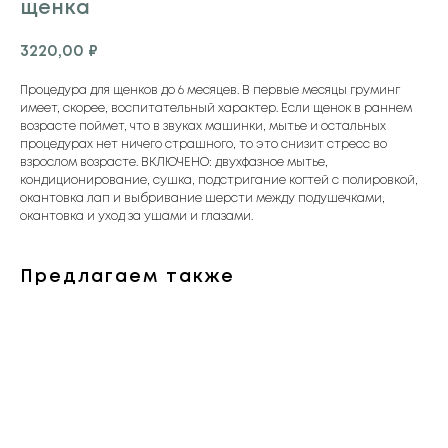
щенка
3220,00
₽
Процедура для щенков до 6 месяцев. В первые месяцы груминг
имеет, скорее, воспитательный характер. Если щенок в раннем
возрасте поймет, что в звуках машинки, мытье и остальных
процедурах нет ничего страшного, то это снизит стресс во
взрослом возрасте. ВКЛЮЧЕНО: двухфазное мытье,
кондиционирование, сушка, подстригание когтей с полировкой,
окантовка лап и выбривание шерсти между подушечками,
окантовка и уход за ушами и глазами.
Предлагаем также