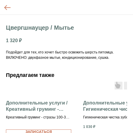
Цвергшнауцер / Мытье
1 320
₽
Подойдет для тех, кто хочет быстро освежить шерсть питомца.
ВКЛЮЧЕНО: двухфазное мытье, кондиционирование, сушка.
Предлагаем также
Дополнительные услуги /
Дополнительные усл
Креативный груминг -
Гигиеническая чистк
стразы 100-300 р.
зубов (крупные)
Креативный груминг - стразы 100-300
Гигиеническая чистка зубов 
р.
1 030
₽
ЗАПИСАТЬСЯ