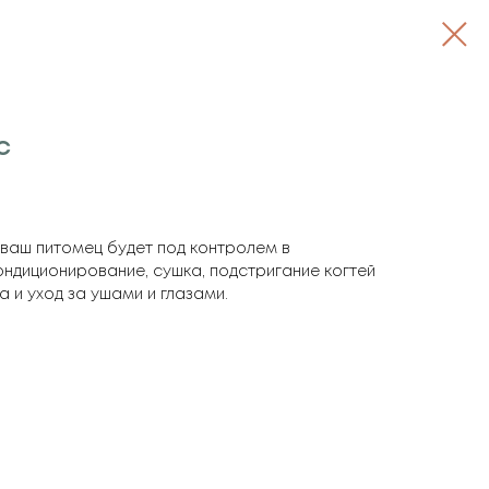
с
ваш питомец будет под контролем в
ндиционирование, сушка, подстригание когтей
 и уход за ушами и глазами.